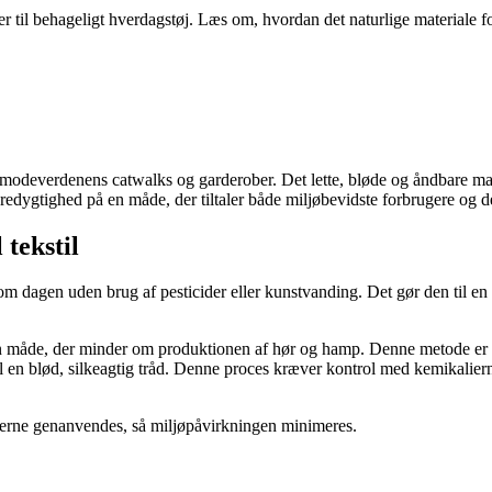
r til behageligt hverdagstøj. Læs om, hvordan det naturlige materiale f
modeverdenens catwalks og garderober. Det lette, bløde og åndbare mater
ygtighed på en måde, der tiltaler både miljøbevidste forbrugere og de
 tekstil
m dagen uden brug af pesticider eller kunstvanding. Det gør den til en 
en måde, der minder om produktionen af hør og hamp. Denne metode er
en blød, silkeagtig tråd. Denne proces kræver kontrol med kemikaliern
ierne genanvendes, så miljøpåvirkningen minimeres.