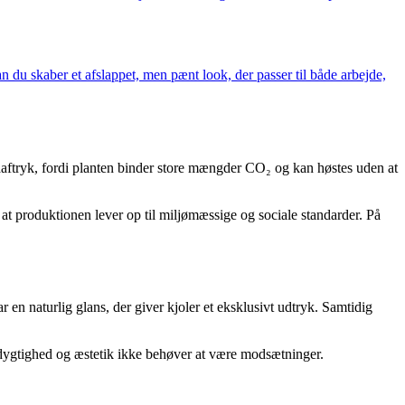
an du skaber et afslappet, men pænt look, der passer til både arbejde,
ftryk, fordi planten binder store mængder CO₂ og kan høstes uden at
, at produktionen lever op til miljømæssige og sociale standarder. På
en naturlig glans, der giver kjoler et eksklusivt udtryk. Samtidig
redygtighed og æstetik ikke behøver at være modsætninger.