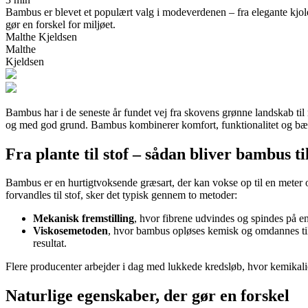
Bambus er blevet et populært valg i modeverdenen – fra elegante kjole
gør en forskel for miljøet.
Malthe Kjeldsen
Malthe
Kjeldsen
Bambus har i de seneste år fundet vej fra skovens grønne landskab til 
og med god grund. Bambus kombinerer komfort, funktionalitet og bæred
Fra plante til stof – sådan bliver bambus til
Bambus er en hurtigtvoksende græsart, der kan vokse op til en meter o
forvandles til stof, sker det typisk gennem to metoder:
Mekanisk fremstilling
, hvor fibrene udvindes og spindes på 
Viskosemetoden
, hvor bambus opløses kemisk og omdannes til 
resultat.
Flere producenter arbejder i dag med lukkede kredsløb, hvor kemikal
Naturlige egenskaber, der gør en forskel