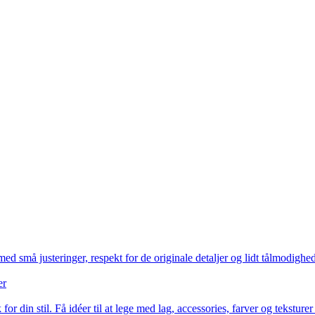
 små justeringer, respekt for de originale detaljer og lidt tålmodighed
er
or din stil. Få idéer til at lege med lag, accessories, farver og teksture