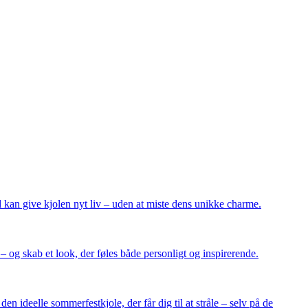
 kan give kjolen nyt liv – uden at miste dens unikke charme.
r – og skab et look, der føles både personligt og inspirerende.
den ideelle sommerfestkjole, der får dig til at stråle – selv på de