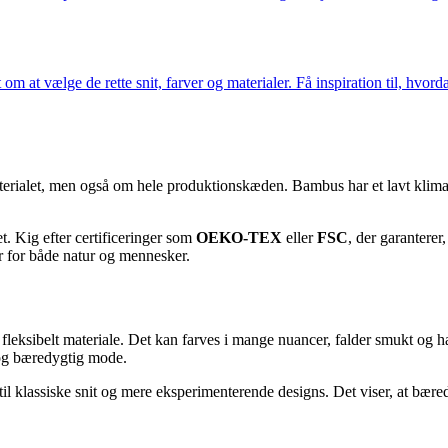
om at vælge de rette snit, farver og materialer. Få inspiration til, hvord
erialet, men også om hele produktionskæden. Bambus har et lavt klimaa
t. Kig efter certificeringer som
OEKO-TEX
eller
FSC
, der garanterer
r for både natur og mennesker.
eksibelt materiale. Det kan farves i mange nuancer, falder smukt og har 
l og bæredygtig mode.
til klassiske snit og mere eksperimenterende designs. Det viser, at bæ