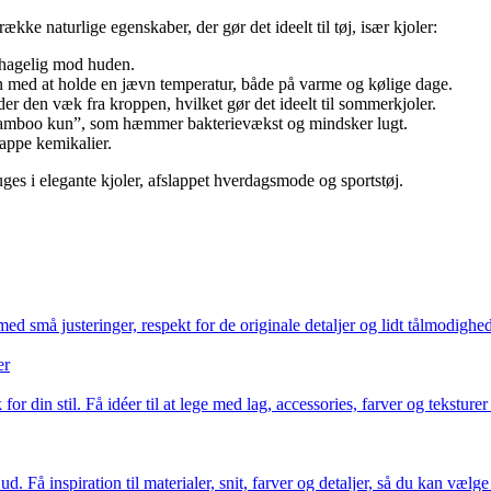
kke naturlige egenskaber, der gør det ideelt til tøj, især kjoler:
behagelig mod huden.
n med at holde en jævn temperatur, både på varme og kølige dage.
er den væk fra kroppen, hvilket gør det ideelt til sommerkjoler.
“bamboo kun”, som hæmmer bakterievækst og mindsker lugt.
rappe kemikalier.
uges i elegante kjoler, afslappet hverdagsmode og sportstøj.
 små justeringer, respekt for de originale detaljer og lidt tålmodighed
er
or din stil. Få idéer til at lege med lag, accessories, farver og teksture
d. Få inspiration til materialer, snit, farver og detaljer, så du kan vælge 