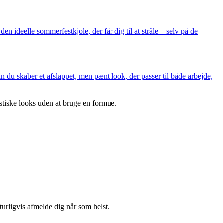
den ideelle sommerfestkjole, der får dig til at stråle – selv på de
an du skaber et afslappet, men pænt look, der passer til både arbejde,
astiske looks uden at bruge en formue.
turligvis afmelde dig når som helst.