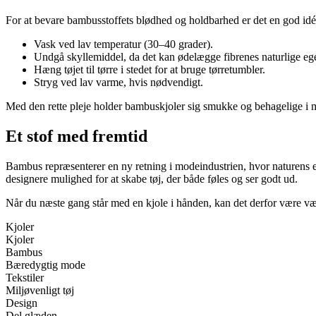
For at bevare bambusstoffets blødhed og holdbarhed er det en god idé
Vask ved lav temperatur (30–40 grader).
Undgå skyllemiddel, da det kan ødelægge fibrenes naturlige eg
Hæng tøjet til tørre i stedet for at bruge tørretumbler.
Stryg ved lav varme, hvis nødvendigt.
Med den rette pleje holder bambuskjoler sig smukke og behagelige i ma
Et stof med fremtid
Bambus repræsenterer en ny retning i modeindustrien, hvor naturens e
designere mulighed for at skabe tøj, der både føles og ser godt ud.
Når du næste gang står med en kjole i hånden, kan det derfor være vær
Kjoler
Kjoler
Bambus
Bæredygtig mode
Tekstiler
Miljøvenligt tøj
Design
Del glæden