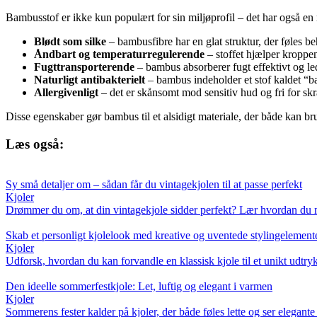
Bambusstof er ikke kun populært for sin miljøprofil – det har også en ræ
Blødt som silke
– bambusfibre har en glat struktur, der føles 
Åndbart og temperaturregulerende
– stoffet hjælper kroppe
Fugttransporterende
– bambus absorberer fugt effektivt og led
Naturligt antibakterielt
– bambus indeholder et stof kaldet 
Allergivenligt
– det er skånsomt mod sensitiv hud og fri for sk
Disse egenskaber gør bambus til et alsidigt materiale, der både kan br
Læs også:
Sy små detaljer om – sådan får du vintagekjolen til at passe perfekt
Kjoler
Drømmer du om, at din vintagekjole sidder perfekt? Lær hvordan du med
Skab et personligt kjolelook med kreative og uventede stylingelement
Kjoler
Udforsk, hvordan du kan forvandle en klassisk kjole til et unikt udtryk f
Den ideelle sommerfestkjole: Let, luftig og elegant i varmen
Kjoler
Sommerens fester kalder på kjoler, der både føles lette og ser elegante u