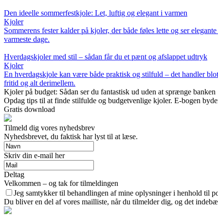
Den ideelle sommerfestkjole: Let, luftig og elegant i varmen
Kjoler
Sommerens fester kalder på kjoler, der både føles lette og ser elegante u
varmeste dage.
Hverdagskjoler med stil – sådan får du et pænt og afslappet udtryk
Kjoler
En hverdagskjole kan være både praktisk og stilfuld – det handler blot 
fritid og alt derimellem.
Kjoler på budget: Sådan ser du fantastisk ud uden at sprænge banken
Opdag tips til at finde stilfulde og budgetvenlige kjoler. E-bogen by
Gratis download
Tilmeld dig vores nyhedsbrev
Nyhedsbrevet, du faktisk har lyst til at læse.
Skriv din e-mail her
Deltag
Velkommen – og tak for tilmeldingen
Jeg samtykker til behandlingen af mine oplysninger i henhold til po
Du bliver en del af vores mailliste, når du tilmelder dig, og det indeb