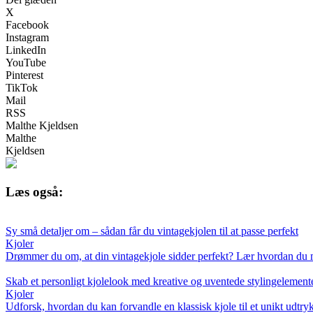
X
Facebook
Instagram
LinkedIn
YouTube
Pinterest
TikTok
Mail
RSS
Malthe Kjeldsen
Malthe
Kjeldsen
Læs også:
Sy små detaljer om – sådan får du vintagekjolen til at passe perfekt
Kjoler
Drømmer du om, at din vintagekjole sidder perfekt? Lær hvordan du med
Skab et personligt kjolelook med kreative og uventede stylingelement
Kjoler
Udforsk, hvordan du kan forvandle en klassisk kjole til et unikt udtryk f