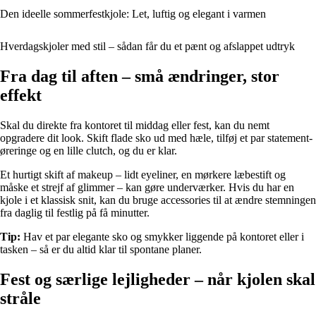
Den ideelle sommerfestkjole: Let, luftig og elegant i varmen
Hverdagskjoler med stil – sådan får du et pænt og afslappet udtryk
Fra dag til aften – små ændringer, stor
effekt
Skal du direkte fra kontoret til middag eller fest, kan du nemt
opgradere dit look. Skift flade sko ud med hæle, tilføj et par statement-
øreringe og en lille clutch, og du er klar.
Et hurtigt skift af makeup – lidt eyeliner, en mørkere læbestift og
måske et strejf af glimmer – kan gøre underværker. Hvis du har en
kjole i et klassisk snit, kan du bruge accessories til at ændre stemningen
fra daglig til festlig på få minutter.
Tip:
Hav et par elegante sko og smykker liggende på kontoret eller i
tasken – så er du altid klar til spontane planer.
Fest og særlige lejligheder – når kjolen skal
stråle