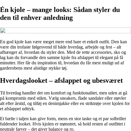
Én kjole – mange looks: Sådan styler du
den til enhver anledning
En god kjole kan være meget mere end bare et enkelt outfit. Den kan
være din trofaste følgesvend til både hverdag, arbejde og fest – alt
afhænger af, hvordan du styler den. Med de rette accessories, sko og
lag kan du forvandle den samme kjole fra afslappet til elegant på få
minutter. Her får du inspiration til, hvordan du får mest muligt ud af
garderobens mest alsidige stykke tøj.
Hverdagslooket – afslappet og ubesværet
Til hverdag handler det om komfort og funktionalitet, men uden at gå
på kompromis med stilen. Vælg sneakers, flade sandaler eller støvler
alt efter årstid, og tilføj en denimjakke eller en striktrøje over kjolen for
et afslappet udtryk.
Et bælte i taljen kan give form, mens en stor taske og et par solbriller
fuldender looket. Hvis kjolen er mønstret, så hold resten af outfittet i
neutrale farver – det giver balance og ro.