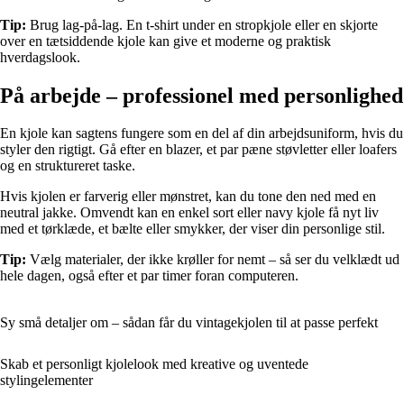
Tip:
Brug lag-på-lag. En t-shirt under en stropkjole eller en skjorte
over en tætsiddende kjole kan give et moderne og praktisk
hverdagslook.
På arbejde – professionel med personlighed
En kjole kan sagtens fungere som en del af din arbejdsuniform, hvis du
styler den rigtigt. Gå efter en blazer, et par pæne støvletter eller loafers
og en struktureret taske.
Hvis kjolen er farverig eller mønstret, kan du tone den ned med en
neutral jakke. Omvendt kan en enkel sort eller navy kjole få nyt liv
med et tørklæde, et bælte eller smykker, der viser din personlige stil.
Tip:
Vælg materialer, der ikke krøller for nemt – så ser du velklædt ud
hele dagen, også efter et par timer foran computeren.
Sy små detaljer om – sådan får du vintagekjolen til at passe perfekt
Skab et personligt kjolelook med kreative og uventede
stylingelementer