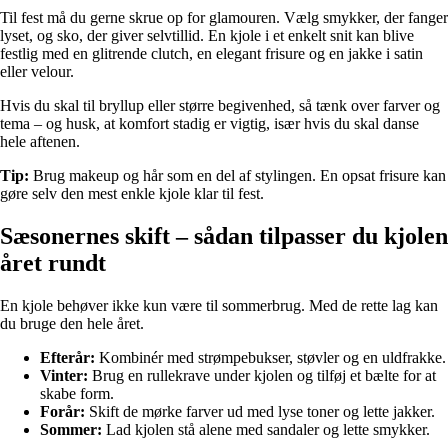
Til fest må du gerne skrue op for glamouren. Vælg smykker, der fanger
lyset, og sko, der giver selvtillid. En kjole i et enkelt snit kan blive
festlig med en glitrende clutch, en elegant frisure og en jakke i satin
eller velour.
Hvis du skal til bryllup eller større begivenhed, så tænk over farver og
tema – og husk, at komfort stadig er vigtig, især hvis du skal danse
hele aftenen.
Tip:
Brug makeup og hår som en del af stylingen. En opsat frisure kan
gøre selv den mest enkle kjole klar til fest.
Sæsonernes skift – sådan tilpasser du kjolen
året rundt
En kjole behøver ikke kun være til sommerbrug. Med de rette lag kan
du bruge den hele året.
Efterår:
Kombinér med strømpebukser, støvler og en uldfrakke.
Vinter:
Brug en rullekrave under kjolen og tilføj et bælte for at
skabe form.
Forår:
Skift de mørke farver ud med lyse toner og lette jakker.
Sommer:
Lad kjolen stå alene med sandaler og lette smykker.